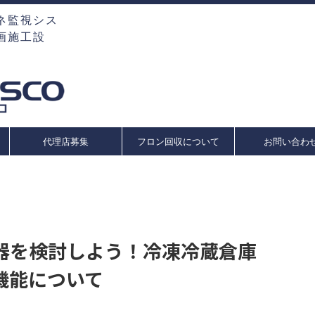
ネ監視シス
画施工設
代理店募集
フロン回収について
お問い合わ
器を検討しよう！冷凍冷蔵倉庫
機能について